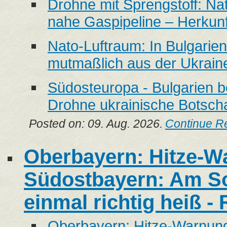
Drohne mit Sprengstoff: Na
nahe Gaspipeline – Herkunf
Nato-Luftraum: In Bulgarie
mutmaßlich aus der Ukrain
Südosteuropa - Bulgarien b
Drohne ukrainische Botscha
Posted on: 09. Aug. 2026.
Continue R
Oberbayern: Hitze-W
Südostbayern: Am So
einmal richtig heiß 
Oberbayern: Hitze-Warnung