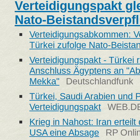
Verteidigungspakt gle
Nato-Beistandsverpfl
Verteidigungsabkommen: Ver
Türkei zufolge Nato-Beista
Verteidigungspakt - Türkei 
Anschluss Ägyptens an "
Mekka"
Deutschlandfunk
Türkei, Saudi Arabien und 
Verteidigungspakt
WEB.D
Krieg in Nahost: Iran ertei
USA eine Absage
RP Onli