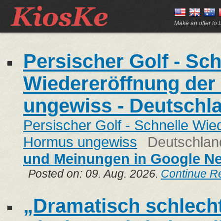
Make an offer to
Persischer Golf - Sch
Wiedereröffnung der
ungewiss - Deutschl
Persischer Golf - Schnelle Wie
Hormus ungewiss
Deutschlan
und Meinungen in Google N
Posted on: 09. Aug. 2026.
Continue R
„Dramatisch schlech