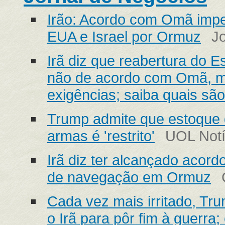
Irão: Acordo com Omã imp
EUA e Israel por Ormuz
J
Irã diz que reabertura do 
não de acordo com Omã, m
exigências; saiba quais são
Trump admite que estoque
armas é 'restrito'
UOL Notí
Irã diz ter alcançado acor
de navegação em Ormuz
Cada vez mais irritado, Tr
o Irã para pôr fim à guerra