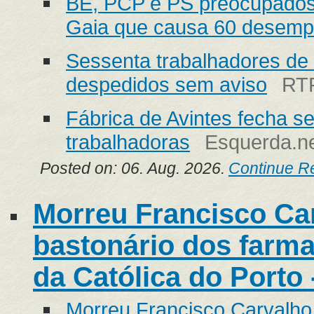
BE, PCP e PS preocupados
Gaia que causa 60 desem
Sessenta trabalhadores de 
despedidos sem aviso
RT
Fábrica de Avintes fecha s
trabalhadoras
Esquerda.n
Posted on: 06. Aug. 2026.
Continue R
Morreu Francisco Ca
bastonário dos farma
da Católica do Porto 
Morreu Francisco Carvalho