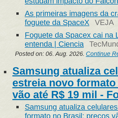
estudam impacto do Falcon
As primeiras imagens da c
foguete da SpaceX
VEJA
Foguete da Spacex cai na L
entenda | Ciencia
TecMun
Posted on: 06. Aug. 2026.
Continue R
Samsung atualiza cel
estreia novo formato
vão até R$ 19 mil - F
Samsung atualiza celulares
formato no Brasil; preços v