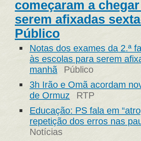
começaram a chegar 
serem afixadas sexta
Público
Notas dos exames da 2.ª f
às escolas para serem afix
manhã
Público
3h Irão e Omã acordam nova
de Ormuz
RTP
Educação: PS fala em “atr
repetição dos erros nas pau
Notícias