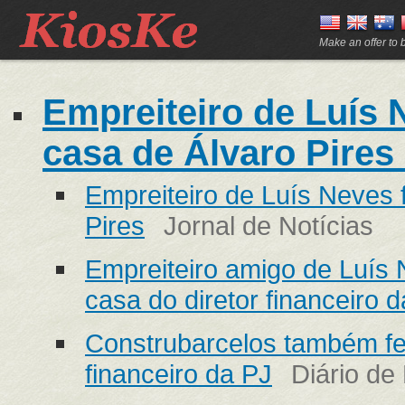
Make an offer to
Empreiteiro de Luís 
casa de Álvaro Pires 
Empreiteiro de Luís Neves 
Pires
Jornal de Notícias
Empreiteiro amigo de Luís
casa do diretor financeiro 
Construbarcelos também fe
financeiro da PJ
Diário de